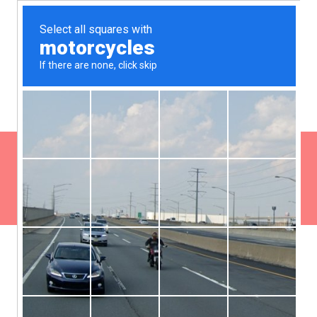
O NAS
BLOG
GALERIA
KONTAKT
STRONA GŁÓWNA
POLSKI
Filmy
USŁUGI
HOME
FILMY
O NAS
BLOG
GALERIA
Korona porcelanowa